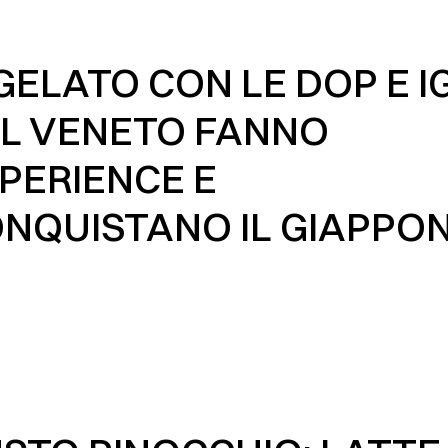
 GELATO CON LE DOP E I
L VENETO FANNO
PERIENCE E
NQUISTANO IL GIAPPO