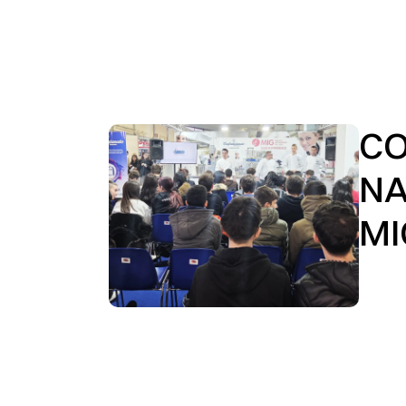
CO
NA
MI