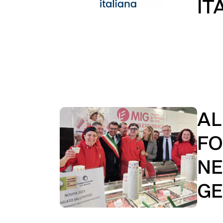
IT
AL
FO
NE
GE