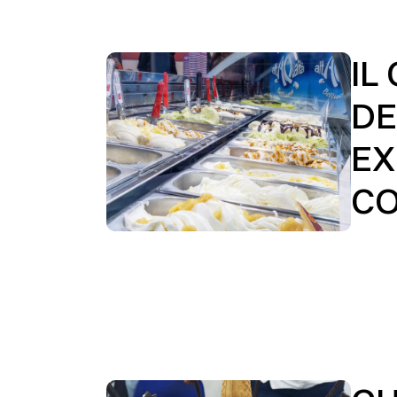
IL
DE
EX
CO