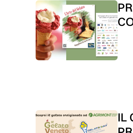
PR
CO
IL
PR