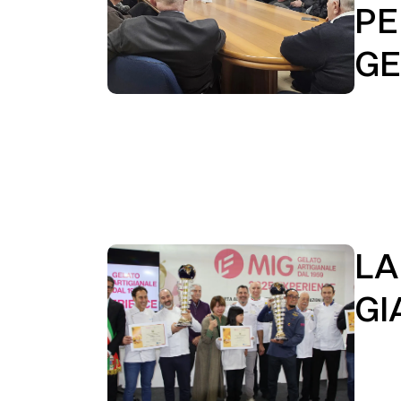
PE
GE
LA
GI