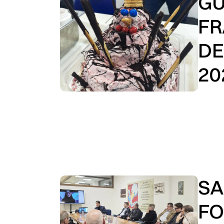
GU
FR
DE
20
SA
FO