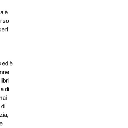
ia è
erso
seri
6 ed è
enne
ibri
a di
mai
 di
zia,
e