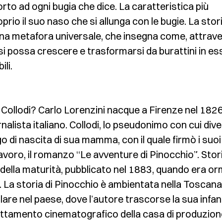
orto ad ogni bugia che dice. La caratteristica più
rio il suo naso che si allunga con le bugie. La stor
na metafora universale, che insegna come, attrav
, si possa crescere e trasformarsi da burattini in es
li.
o Collodi? Carlo Lorenzini nacque a Firenze nel 182
nalista italiano. Collodi, lo pseudonimo con cui div
o di nascita di sua mamma, con il quale firmò i suoi l
olavoro, il romanzo “Le avventure di Pinocchio”. Stori
 della maturità, pubblicato nel 1883, quando era or
 La storia di Pinocchio è ambientata nella Toscana
lare nel paese, dove l’autore trascorse la sua infan
dattamento cinematografico della casa di produzion