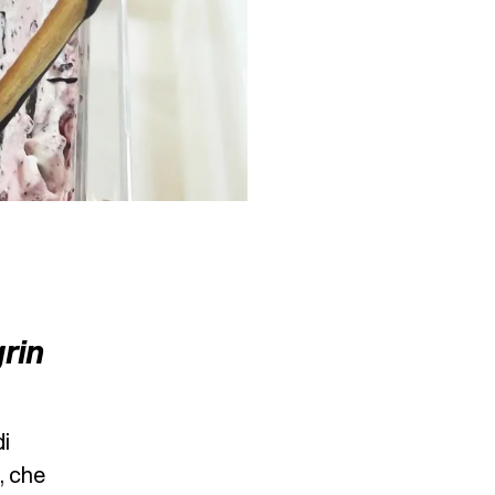
grin
di
, che