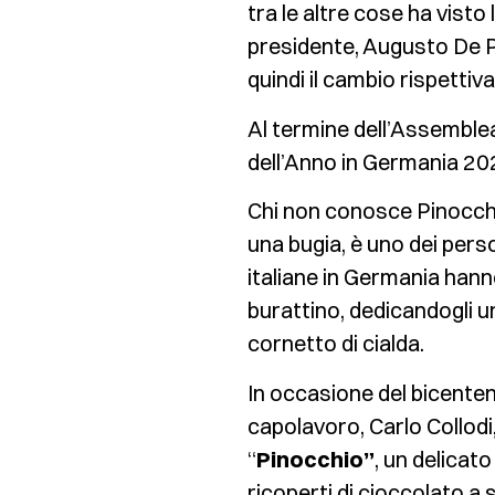
tra le altre cose ha visto
presidente, Augusto De Pe
quindi il cambio rispettiv
Al termine dell’Assemble
dell’Anno in Germania 20
Chi non conosce Pinocchio
una bugia, è uno dei perso
italiane in Germania hann
burattino, dedicandogli un
cornetto di cialda.
In occasione del bicenten
capolavoro, Carlo Collod
“
Pinocchio”
, un delicato
ricoperti di cioccolato a 