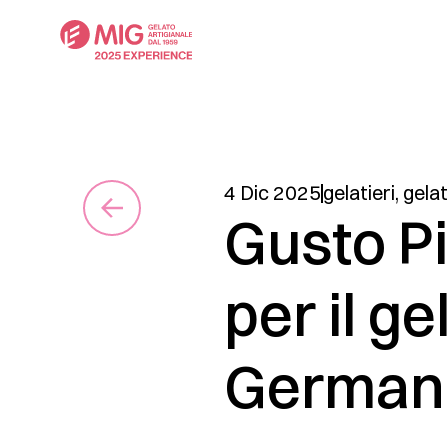
4 Dic 2025
gelatieri
,
gela
Gusto Pi
per il ge
German