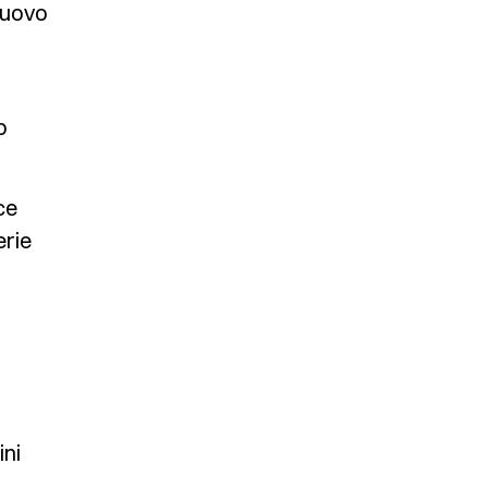
 nuovo
o
ce
erie
ini