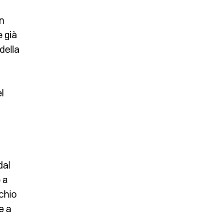
in
e già
della
l
dal
e a
chio
e a