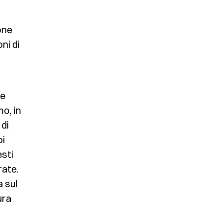
one
ni di
te
o, in
 di
oi
esti
rate.
a sul
ura