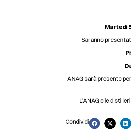
Martedì 5
Saranno presentate 
P
Da
ANAG sarà presente per 
L’ANAG e le distille
Condividi