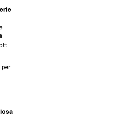
erie
e
i
otti
 per
losa