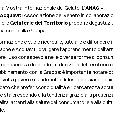
a Mostra Internazionale del Gelato, L’
ANAG –
Acquaviti
Associazione del Veneto in collaborazi
e
e le
Gelaterie del Territorio
propone degustazio
inamento alla Grappa.
ormazione e vuole ricercare, tutelare e diffondere i
Grappe e Acquaviti, divulgare l’apprendimento dell’ar
re l’uso consapevole nelle diverse forme di consum
 La conoscenza dei prodotti a km zero del territorio è
’abbinamento con la Grappa: è importante notare p
volta poveri e quindi molto diffusi, oggi siano richi
ercato che preferiscono qualità e ricercatezza accu
che sta crescendo e fa tendenza grazie alla presenz
lità, attenti alla salute del consumatore e alla cult
le.