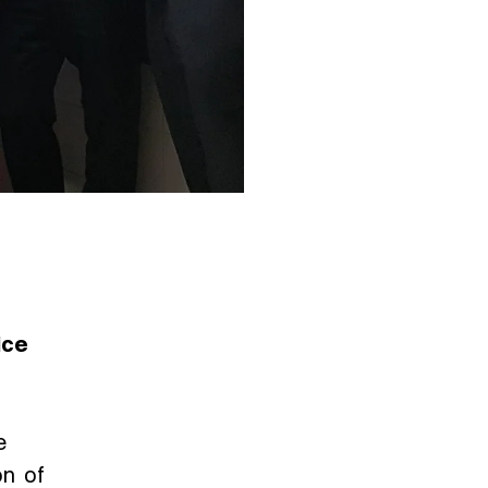
ice
e
on of