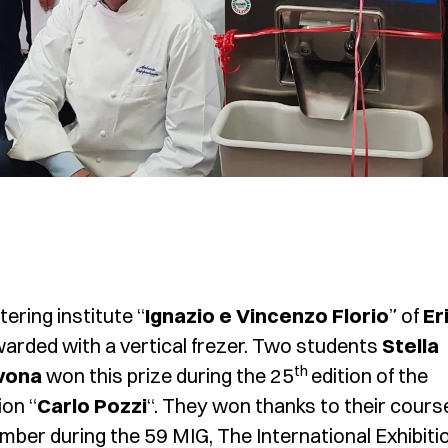
ering institute “
Ignazio e Vincenzo Florio
” of
Er
 awarded with a vertical frezer. Two students
Stella
th
vona
won this prize during the 25
edition of the
ion “
Carlo Pozzi
“. They won thanks to their cours
mber during the 59 MIG, The International Exhibiti