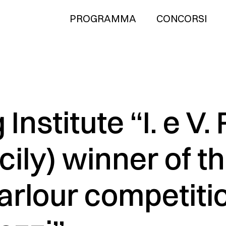
PROGRAMMA
CONCORSI
Institute “I. e V. 
icily) winner of t
arlour competiti