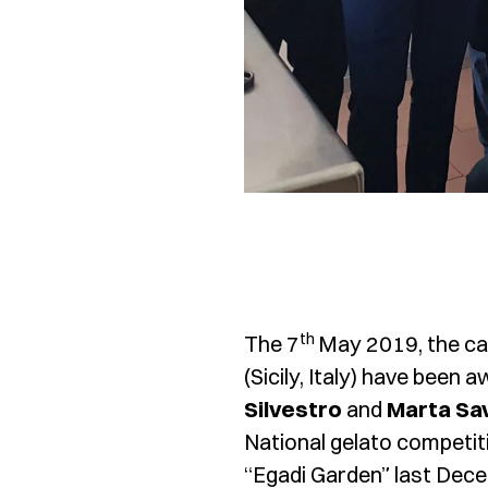
th
The 7
May 2019, the cat
(Sicily, Italy) have been
Silvestro
and
Marta Sa
National gelato competit
“Egadi Garden” last Dece