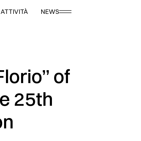
ATTIVITÀ
NEWS
Florio” of
he 25th
on