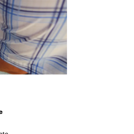
e
mato