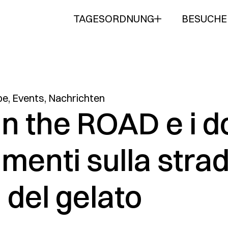
TAGESORDNUNG
BESUCHE
be
,
Events
,
Nachrichten
 the ROAD e i do
menti sulla stra
del gelato