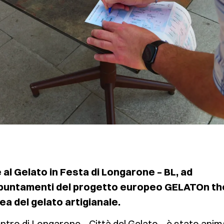
al Gelato in Festa di Longarone – BL, ad
appuntamenti del progetto europeo GELATOn th
a del gelato artigianale.
ntro di Longarone – Città del Gelato – è stato ani