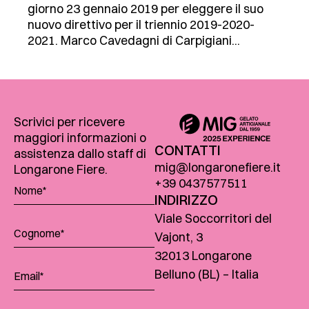
giorno 23 gennaio 2019 per eleggere il suo
nuovo direttivo per il triennio 2019-2020-
2021. Marco Cavedagni di Carpigiani...
Scrivici per ricevere
maggiori informazioni o
CONTATTI
assistenza dallo staff di
mig@longaronefiere.it
Longarone Fiere.
+39 0437577511
INDIRIZZO
Viale Soccorritori del
Vajont, 3
32013 Longarone
Belluno (BL) – Italia